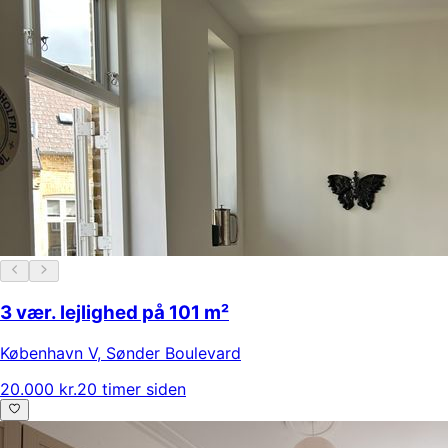
3 vær. lejlighed på 101 m²
København V
,
Sønder Boulevard
20.000 kr.
20 timer siden