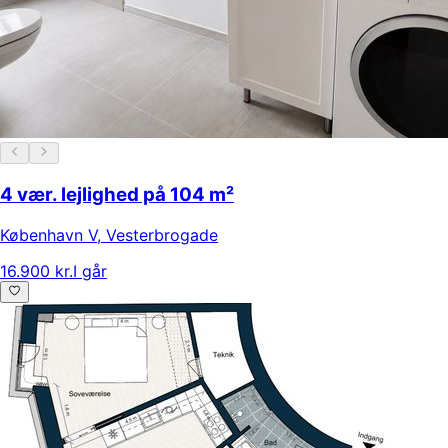
4 vær. lejlighed på 104 m²
København V
,
Vesterbrogade
16.900 kr.
I går