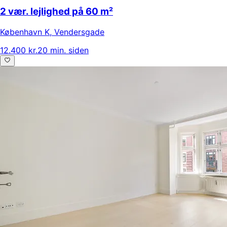
2 vær. lejlighed på 60 m²
København K
,
Vendersgade
12.400 kr.
20 min. siden