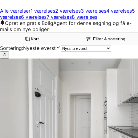
Alle værelser
1 værelses
2 værelses
3 værelses
4 værelses
5
værelses
6 værelses
7 værelses
8 værelses
Opret en gratis BoligAgent for denne søgning og få e-
mails om nye boliger.
Kort
Filter & sortering
Sortering
:
Nyeste øverst