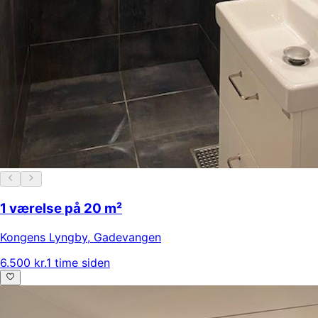
1 værelse på 20 m²
Kongens Lyngby
,
Gadevangen
6.500 kr.
1 time siden