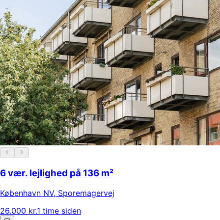
6 vær. lejlighed på 136 m²
København NV
,
Sporemagervej
26.000 kr.
1 time siden