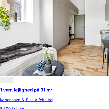
1 vær. lejlighed på 31 m²
København S
,
Else Alfelts Vej
8.500 kr.
I går