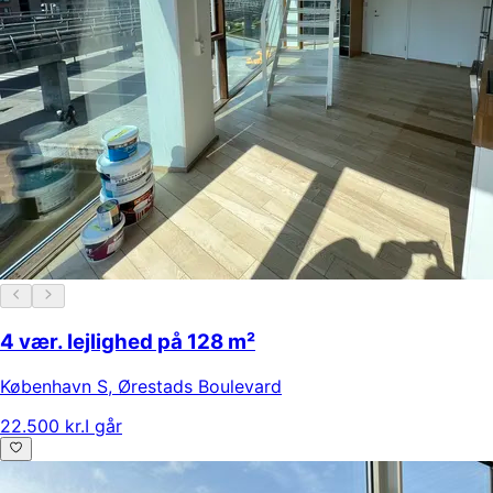
4 vær. lejlighed på 128 m²
København S
,
Ørestads Boulevard
22.500 kr.
I går