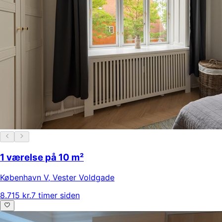
1 værelse på 10 m²
København V
,
Vester Voldgade
8.715 kr.
7 timer siden