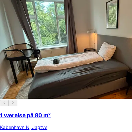
1 værelse på 80 m²
København N
,
Jagtvej