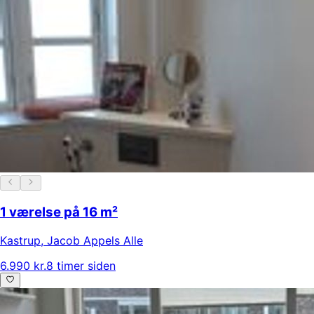
1 værelse på 16 m²
Kastrup
,
Jacob Appels Alle
6.990 kr.
8 timer siden