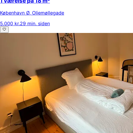
1 værelse på 18 m²
København Ø
,
Oliemøllegade
5.000 kr.
29 min. siden