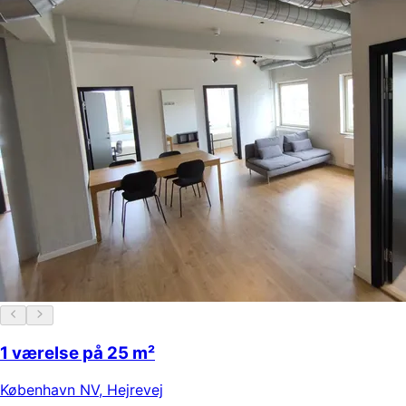
1 værelse på 25 m²
København NV
,
Hejrevej