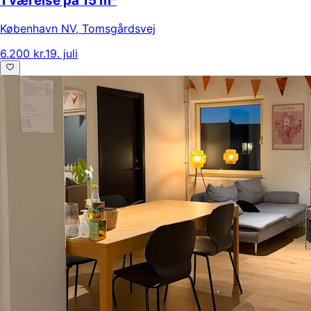
1 værelse på 15 m²
København NV
,
Tomsgårdsvej
6.200 kr.
19. juli