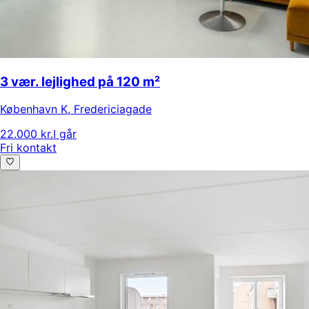
3 vær. lejlighed på 120 m²
København K
,
Fredericiagade
22.000 kr.
I går
Fri kontakt