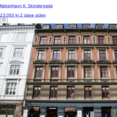
København K
,
Skindergade
23.050 kr.
2 dage siden