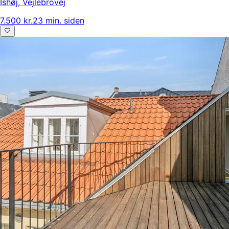
Ishøj
,
Vejlebrovej
7.500 kr.
23 min. siden