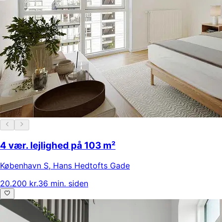
4 vær. lejlighed på 103 m²
København S
,
Hans Hedtofts Gade
20.200 kr.
36 min. siden