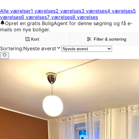
Alle værelser
1 værelses
2 værelses
3 værelses
4 værelses
5
værelses
6 værelses
7 værelses
8 værelses
Opret en gratis BoligAgent for denne søgning og få e-
mails om nye boliger.
Kort
Filter & sortering
Sortering
:
Nyeste øverst