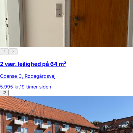
2 vær. lejlighed på 64 m²
Odense C
,
Rødegårdsvej
5.995 kr.
19 timer siden