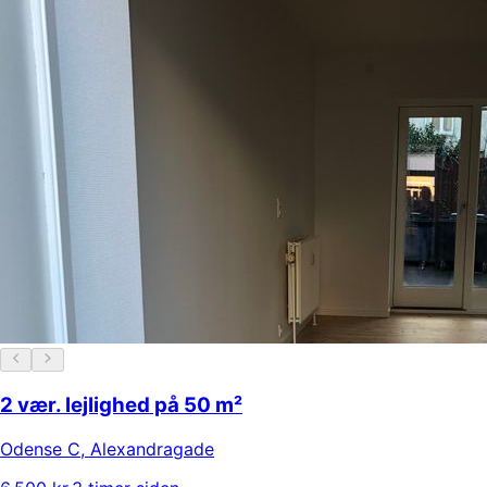
2 vær. lejlighed på 50 m²
Odense C
,
Alexandragade