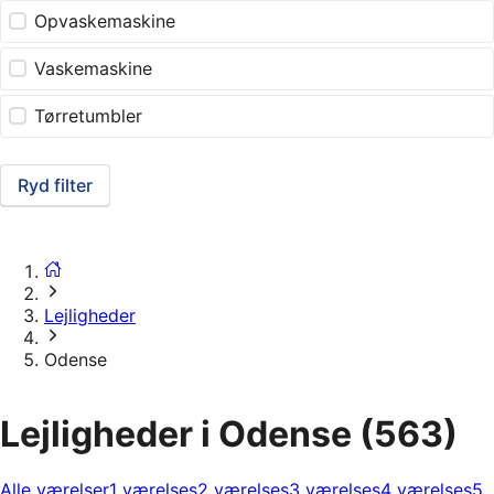
Opvaskemaskine
Vaskemaskine
Tørretumbler
Ryd filter
Lejligheder
Odense
Lejligheder i Odense
(563)
Alle værelser
1 værelses
2 værelses
3 værelses
4 værelses
5