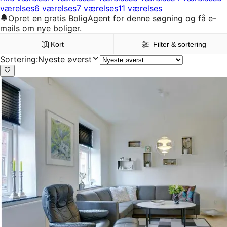
værelses
6 værelses
7 værelses
11 værelses
Opret en gratis BoligAgent for denne søgning og få e-
mails om nye boliger.
Kort
Filter & sortering
Sortering
:
Nyeste øverst