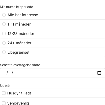
Minimums lejeperiode
Alle har interesse
1-11 måneder
12-23 måneder
24+ måneder
Ubegrænset
Seneste overtagelsesdato
Livsstil
Husdyr tilladt
Seniorvenlig