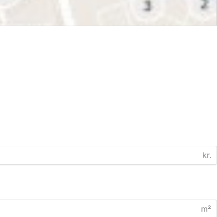
kr.
m²