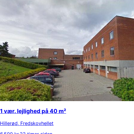
1 vær. lejlighed på 40 m²
Hillerød
,
Fredskovhellet