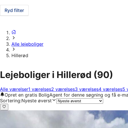
Ryd filter
Alle lejeboliger
Hillerød
Lejeboliger i Hillerød
(90)
Alle værelser
1 værelses
2 værelses
3 værelses
4 værelses
5 
Opret en gratis BoligAgent for denne søgning og få e-ma
Sortering
:
Nyeste øverst