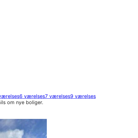
værelses
6 værelses
7 værelses
9 værelses
ils om nye boliger.