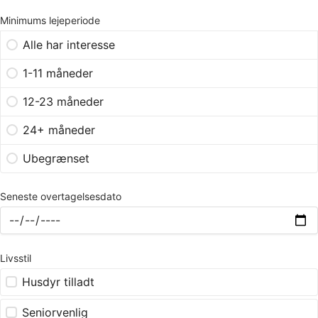
Minimums lejeperiode
Alle har interesse
1-11 måneder
12-23 måneder
24+ måneder
Ubegrænset
Seneste overtagelsesdato
Livsstil
Husdyr tilladt
Seniorvenlig