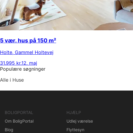
5 vær. hus på 150 m²
Holte
,
Gammel Holtevej
31.995 kr.
12. maj
Populære søgninger
Alle i Huse
BOLIGPORTAL
HJÆLP
Om BoligPortal
Udlej værelse
Blog
Flyttesyn