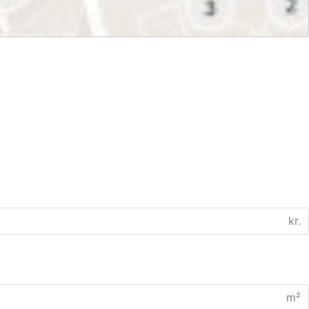
kr.
m²