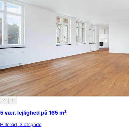
5 vær. lejlighed på 165 m²
Hillerød
,
Slotsgade