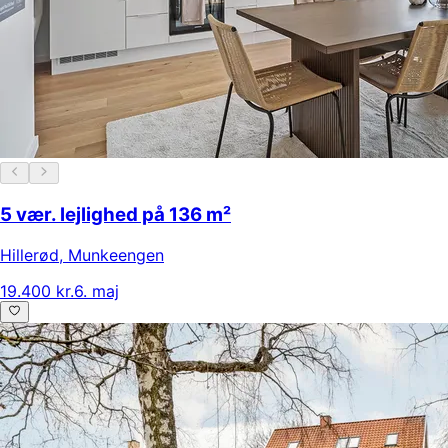
5 vær. lejlighed på 136 m²
Hillerød
,
Munkeengen
19.400 kr.
6. maj