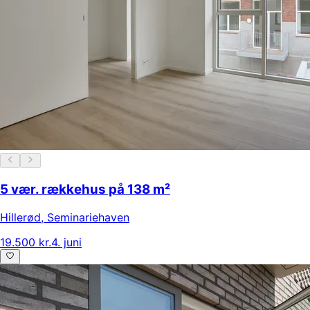
5 vær. rækkehus på 138 m²
Hillerød
,
Seminariehaven
19.500 kr.
4. juni