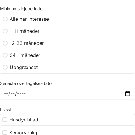
Minimums lejeperiode
Alle har interesse
1-11 måneder
12-23 måneder
24+ måneder
Ubegrænset
Seneste overtagelsesdato
Livsstil
Husdyr tilladt
Seniorvenlig