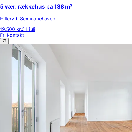
5 vær. rækkehus på 138 m²
Hillerød
,
Seminariehaven
19.500 kr.
31. juli
Fri kontakt