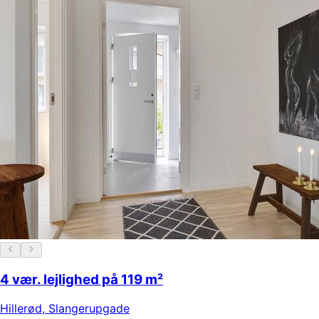
4 vær. lejlighed på 119 m²
Hillerød
,
Slangerupgade