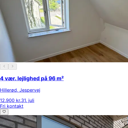
4 vær. lejlighed på 96 m²
Hillerød
,
Jespervej
12.900 kr.
31. juli
Fri kontakt