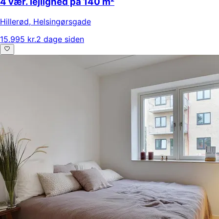
4 vær. lejlighed på 140 m²
Hillerød
,
Helsingørsgade
15.995 kr.
2 dage siden