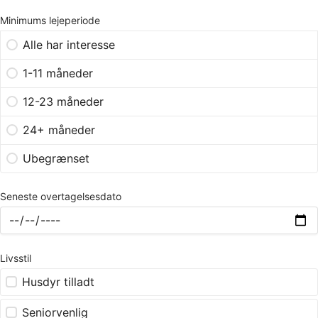
Minimums lejeperiode
Alle har interesse
1-11 måneder
12-23 måneder
24+ måneder
Ubegrænset
Seneste overtagelsesdato
Livsstil
Husdyr tilladt
Seniorvenlig