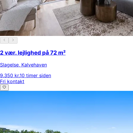
2 vær. lejlighed på 72 m²
Slagelse
,
Kalvehaven
9.350 kr.
10 timer siden
Fri kontakt