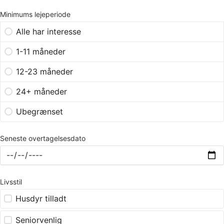
Minimums lejeperiode
Alle har interesse
1-11 måneder
12-23 måneder
24+ måneder
Ubegrænset
Seneste overtagelsesdato
Livsstil
Husdyr tilladt
Seniorvenlig