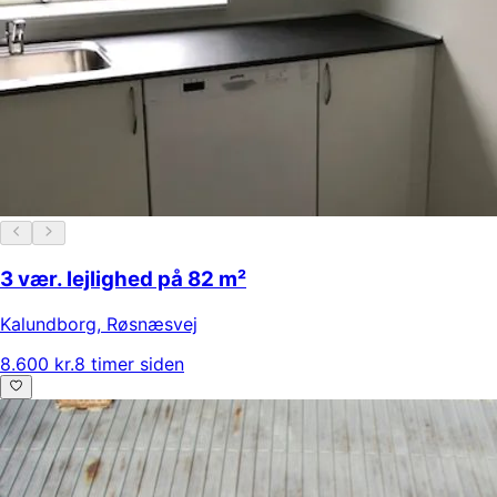
3 vær. lejlighed på 82 m²
Kalundborg
,
Røsnæsvej
8.600 kr.
8 timer siden