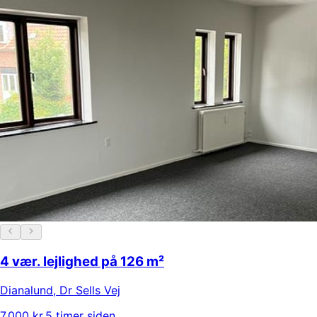
4 vær. lejlighed på 126 m²
Dianalund
,
Dr Sells Vej
7.000 kr.
5 timer siden