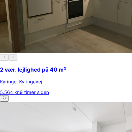
2 vær. lejlighed på 40 m²
Kyringe
,
Kyringevej
5.564 kr.
9 timer siden