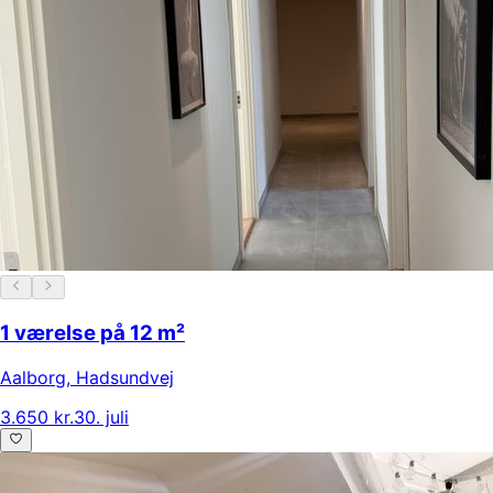
1 værelse på 12 m²
Aalborg
,
Hadsundvej
3.650 kr.
30. juli