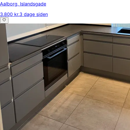
Aalborg
,
Islandsgade
3.800 kr.
3 dage siden