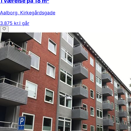
1 værelse på 18 m²
Aalborg
,
Kirkegårdsgade
3.875 kr.
I går