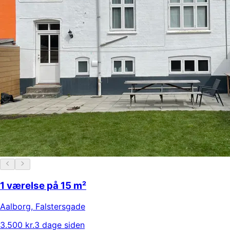
1 værelse på 15 m²
Aalborg
,
Falstersgade
3.500 kr.
3 dage siden