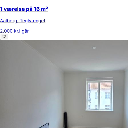
1 værelse på 16 m²
Aalborg
,
Teglvænget
2.000 kr.
I går