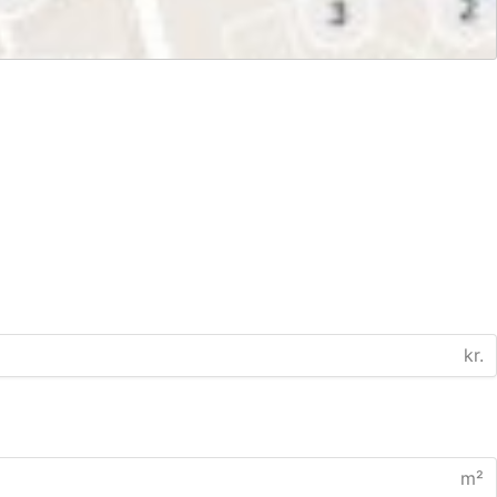
kr.
m²