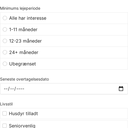
Minimums lejeperiode
Alle har interesse
1-11 måneder
12-23 måneder
24+ måneder
Ubegrænset
Seneste overtagelsesdato
Livsstil
Husdyr tilladt
Seniorvenlig