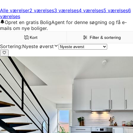
Alle værelser
2 værelses
3 værelses
4 værelses
5 værelses
6
værelses
Opret en gratis BoligAgent for denne søgning og få e-
mails om nye boliger.
Kort
Filter & sortering
Sortering
:
Nyeste øverst