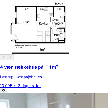
4 vær. rækkehus på 111 m²
Lystrup
,
Kastanjehaven
10.995 kr.
3 dage siden