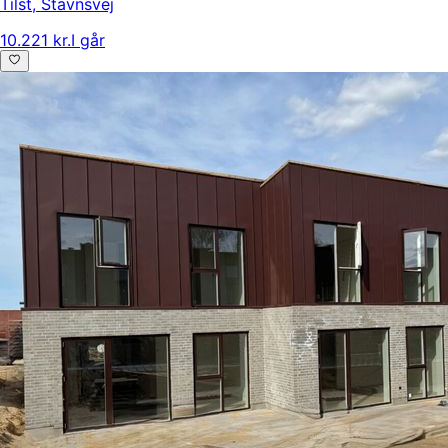
Tilst
,
Stavnsvej
10.221 kr.
I går