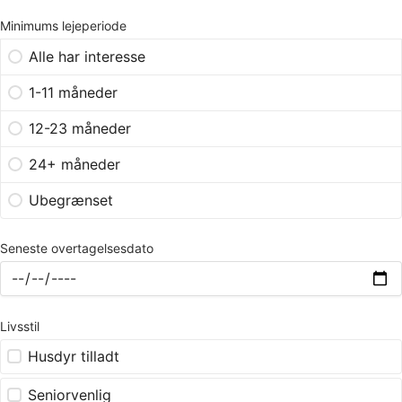
Minimums lejeperiode
Alle har interesse
1-11 måneder
12-23 måneder
24+ måneder
Ubegrænset
Seneste overtagelsesdato
Livsstil
Husdyr tilladt
Seniorvenlig