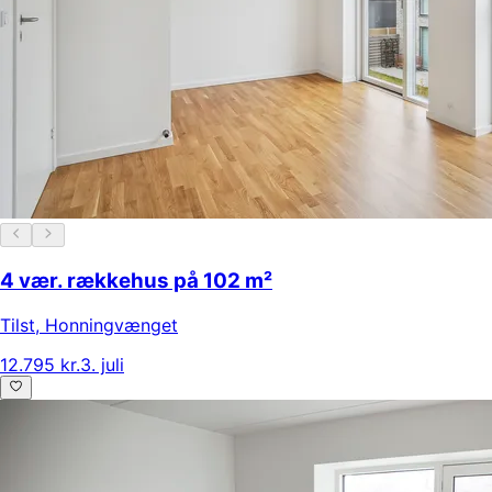
4 vær. rækkehus på 102 m²
Tilst
,
Honningvænget
12.795 kr.
3. juli