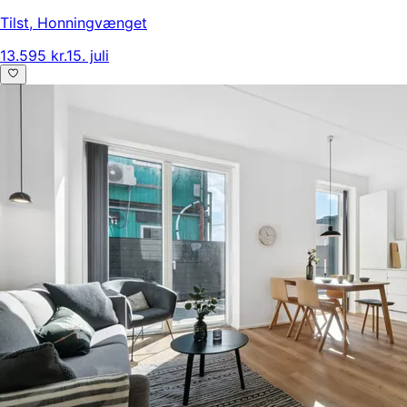
Tilst
,
Honningvænget
13.595 kr.
15. juli