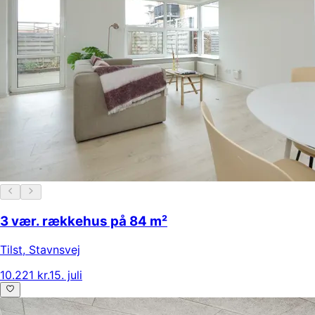
3 vær. rækkehus på 84 m²
Tilst
,
Stavnsvej
10.221 kr.
15. juli