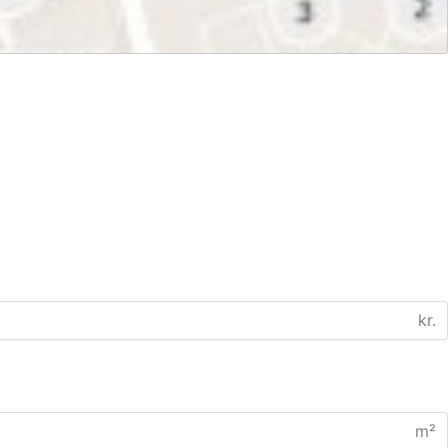
kr.
m²