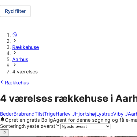
Ryd filter
Rækkehuse
Aarhus
4 værelses
Rækkehus
4 værelses rækkehuse i Aar
Beder
Brabrand
Tilst
Trige
Harlev J
Hjortshøj
Lystrup
Viby J
Aar
Opret en gratis BoligAgent for denne søgning og få e-ma
Sortering
:
Nyeste øverst