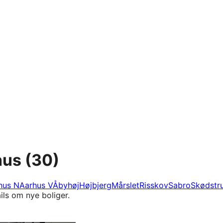
hus
(30)
hus N
Aarhus V
Åbyhøj
Højbjerg
Mårslet
Risskov
Sabro
Skødstr
ils om nye boliger.