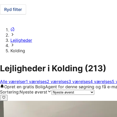
Ryd filter
Lejligheder
Kolding
Lejligheder i Kolding
(213)
Alle værelser
1 værelses
2 værelses
3 værelses
4 værelses
5 
Opret en gratis BoligAgent for denne søgning og få e-ma
Sortering
:
Nyeste øverst