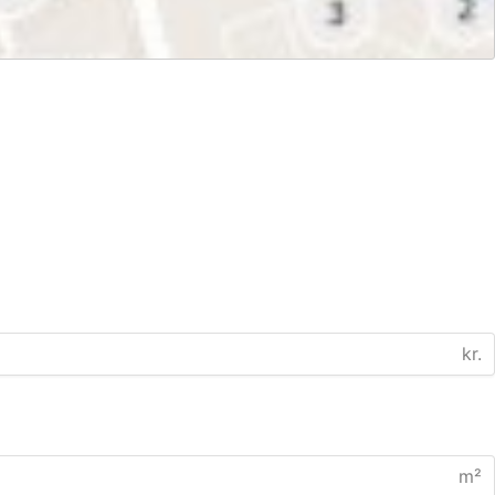
kr.
m²