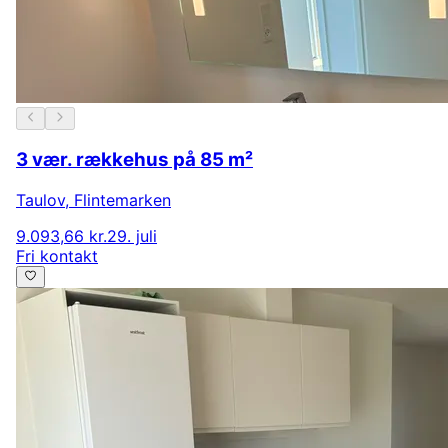
3 vær. rækkehus på 85 m²
Taulov
,
Flintemarken
9.093,66 kr.
29. juli
Fri kontakt