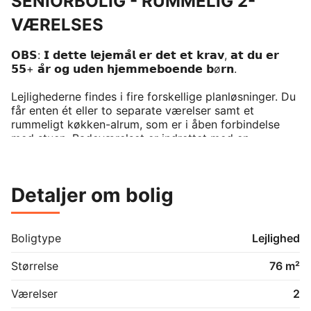
SENIORBOLIG - RUMMELIG 2-
VÆRELSES
𝗢𝗕𝗦: 𝗜 𝗱𝗲𝘁𝘁𝗲 𝗹𝗲𝗷𝗲𝗺𝗮̊𝗹 𝗲𝗿 𝗱𝗲𝘁 𝗲𝘁 𝗸𝗿𝗮𝘃, 𝗮𝘁 𝗱𝘂 𝗲𝗿 
𝟱𝟱+ 𝗮̊𝗿 𝗼𝗴 𝘂𝗱𝗲𝗻 𝗵𝗷𝗲𝗺𝗺𝗲𝗯𝗼𝗲𝗻𝗱𝗲 𝗯ø𝗿𝗻.

Lejlighederne findes i fire forskellige planløsninger. Du 
får enten ét eller to separate værelser samt et 
rummeligt køkken-alrum, som er i åben forbindelse 
med stuen. Badeværelset er indrettet med en 
vaskesøjle og en separat bruseniche.

Alle lejlighederne har enten egen altan eller terrasse, 
Detaljer om bolig
og flere har udkig til Gudsø Vig og Kolding fjord. Der 
er tilmed depotrum i fælles skur til alle boliger.

Hårde hvidevarer

Boligtype
Lejlighed
Der alt i hårde hvidevarer i boligerne inklusive 
opvaskemaskine, tørretumbler og vaskemaskine.

Størrelse
76 m²
Husdyr

Værelser
2
Lejere kan ansøge om tilladelse til at holde indekat og 