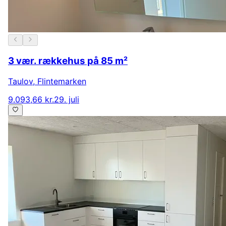
3 vær. rækkehus på 85 m²
Taulov
,
Flintemarken
9.093,66 kr.
29. juli