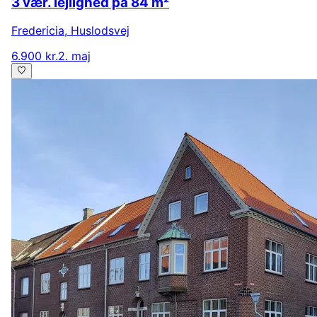
3 vær. lejlighed på 84 m²
Fredericia
,
Huslodsvej
6.900 kr.
2. maj