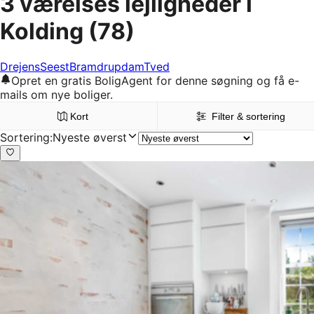
3 værelses lejligheder i
Kolding
(78)
Drejens
Seest
Bramdrupdam
Tved
Opret en gratis BoligAgent for denne søgning og få e-
mails om nye boliger.
Kort
Filter & sortering
Sortering
:
Nyeste øverst