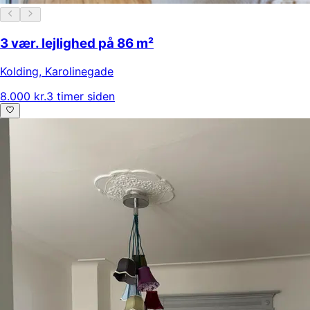
3 vær. lejlighed på 86 m²
Kolding
,
Karolinegade
8.000 kr.
3 timer siden