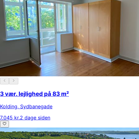
3 vær. lejlighed på 83 m²
Kolding
,
Sydbanegade
7.045 kr.
2 dage siden