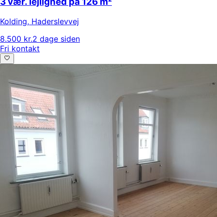
3 vær. lejlighed på 126 m²
Kolding
,
Haderslevvej
8.500 kr.
2 dage siden
Fri kontakt