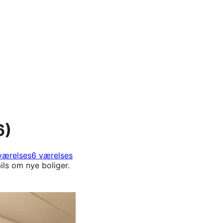
6)
værelses
6 værelses
ils om nye boliger.