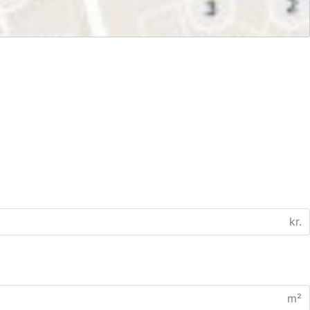
kr.
m²