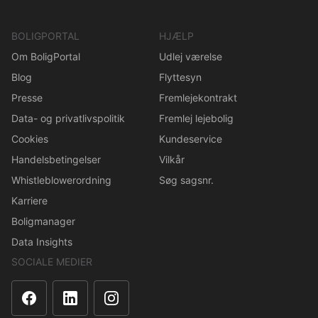
BOLIGPORTAL
HJÆLP
Om BoligPortal
Udlej værelse
Blog
Flyttesyn
Presse
Fremlejekontrakt
Data- og privatlivspolitik
Fremlej lejebolig
Cookies
Kundeservice
Handelsbetingelser
Vilkår
Whistleblowerordning
Søg sagsnr.
Karriere
Boligmanager
Data Insights
SOCIALE MEDIER