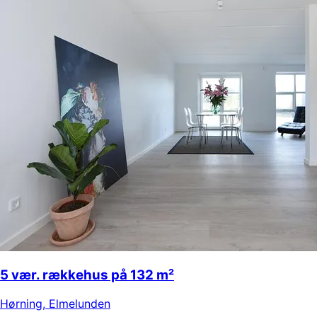
5 vær. rækkehus på 132 m²
Hørning
,
Elmelunden