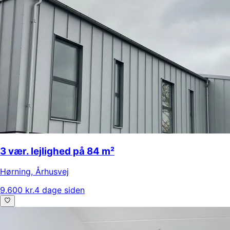
3 vær. lejlighed på 84 m²
Hørning
,
Århusvej
9.600 kr.
4 dage siden