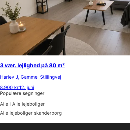
3 vær. lejlighed på 80 m²
Harlev J
,
Gammel Stillingvej
8.900 kr.
12. juni
Populære søgninger
Alle i Alle lejeboliger
Alle lejeboliger skanderborg