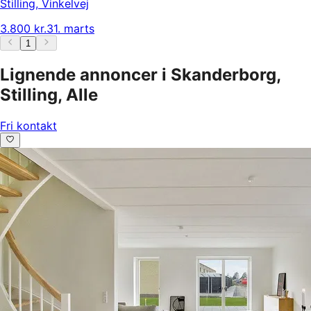
Stilling
,
Vinkelvej
3.800 kr.
31. marts
1
Lignende annoncer i Skanderborg,
Stilling, Alle
Fri kontakt