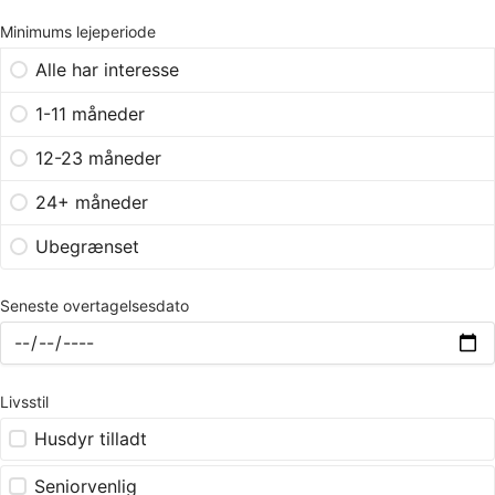
Minimums lejeperiode
Alle har interesse
1-11 måneder
12-23 måneder
24+ måneder
Ubegrænset
Seneste overtagelsesdato
Livsstil
Husdyr tilladt
Seniorvenlig