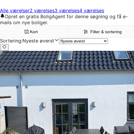
Alle værelser
2 værelses
3 værelses
4 værelses
Opret en gratis BoligAgent for denne søgning og få e-
mails om nye boliger.
Kort
Filter & sortering
Sortering
:
Nyeste øverst