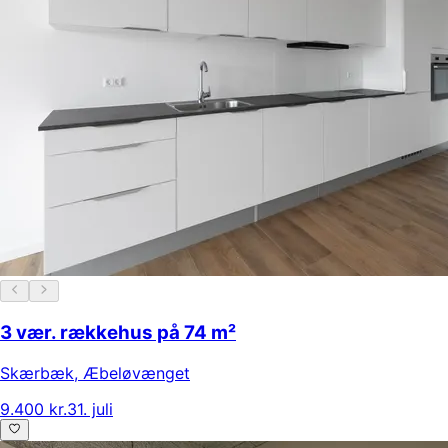
3 vær. rækkehus på 74 m²
Skærbæk
,
Æbeløvænget
9.400 kr.
31. juli