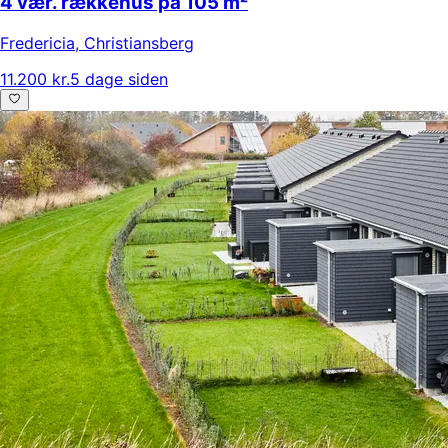
4 vær. rækkehus på 105 m²
Fredericia
,
Christiansberg
11.200 kr.
5 dage siden