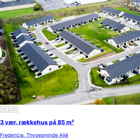
3 vær. rækkehus på 85 m²
Fredericia
,
Thygesminde Allé