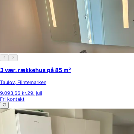
3 vær. rækkehus på 85 m²
Taulov
,
Flintemarken
9.093,66 kr.
29. juli
Fri kontakt