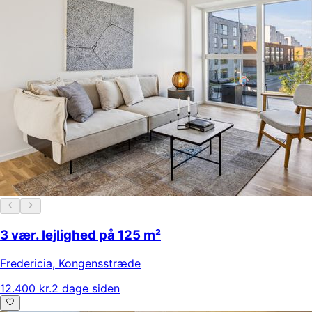
3 vær. lejlighed på 125 m²
Fredericia
,
Kongensstræde
12.400 kr.
2 dage siden