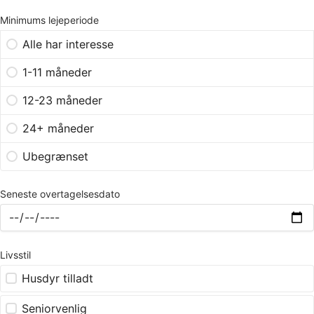
Minimums lejeperiode
Alle har interesse
1-11 måneder
12-23 måneder
24+ måneder
Ubegrænset
Seneste overtagelsesdato
Livsstil
Husdyr tilladt
Seniorvenlig