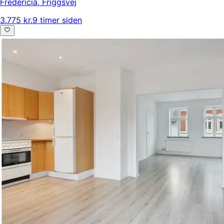
Fredericia
,
Friggsvej
3.775 kr.
9 timer siden