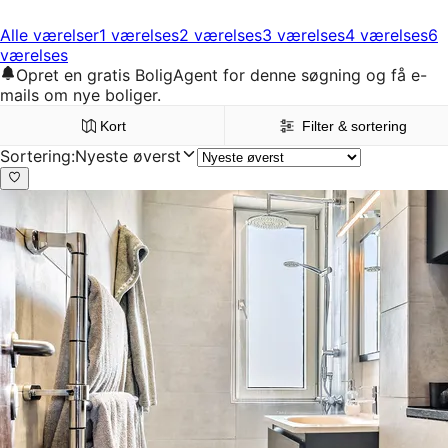
Alle værelser
1 værelses
2 værelses
3 værelses
4 værelses
6
værelses
Opret en gratis BoligAgent for denne søgning og få e-
mails om nye boliger.
Kort
Filter & sortering
Sortering
:
Nyeste øverst