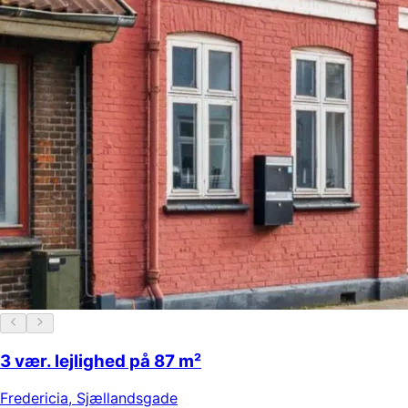
3 vær. lejlighed på 87 m²
Fredericia
,
Sjællandsgade