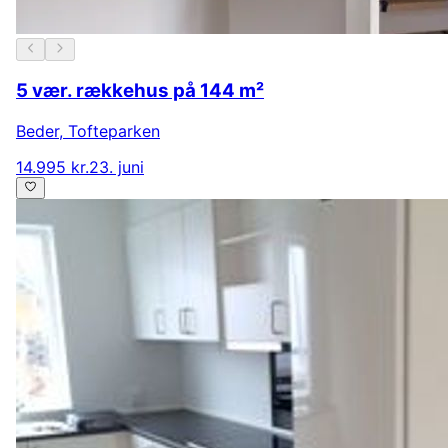
5 vær. rækkehus på 144 m²
Beder
,
Tofteparken
14.995 kr.
23. juni