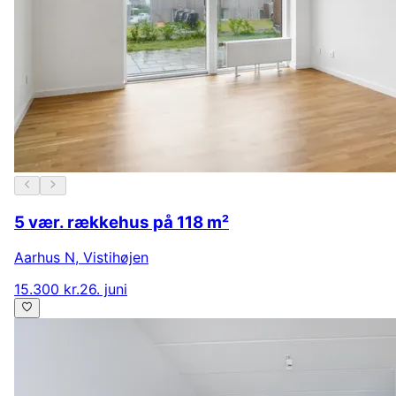
5 vær. rækkehus på 118 m²
Aarhus N
,
Vistihøjen
15.300 kr.
26. juni