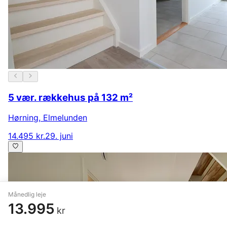
5 vær. rækkehus på 132 m²
Hørning
,
Elmelunden
14.495 kr.
29. juni
Månedlig leje
13.995
kr