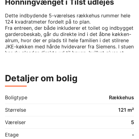
Honningvænget i Tilst udlejes
Dette indbydende 5-værelses rækkehus rummer hele 
124 kvadratmeter fordelt på to plan.

Fra entreen, der både inkluderer et toilet og indbygget 
garderobeskab, går du direkte ind i det åbne køkken-
alrum, hvor der er plads til hele familien i det stilrene 
JKE-køkken med hårde hvidevarer fra Siemens. I stuen 
har du glasdør direkte ud til haven, hvilket giver et 
smukt lysindfald og skaber en naturlig overgang til 
haven og den solrige terrasse.

Under trappen til 1. sal er der etableret et praktisk 
Detaljer om bolig
opbevaringsrum, der bidrager til en optimal udnyttelse 
af pladsen.

På førstesalen finder du en fordelingsentré, der leder 
videre til fire gode værelser samt badeværelse. 
Boligtype
Rækkehus
Værelserne er forskelligt indrettet, så to af værelserne 
er indrettet med klædeskabe, der har hhv. skydedøre 
Størrelse
121 m²
og skabslåger, samt to værelser uden klædeskabe. 
Den moderne, nordiske stil understreges af lyse 
Værelser
5
trægulve og hvide vægge, der sammen med 
ovenlysvinduet i entreen skaber en rolig og 
Etage
-