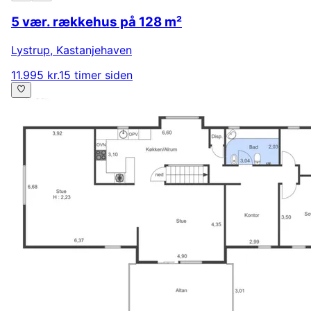
5 vær. rækkehus på 128 m²
Lystrup
,
Kastanjehaven
11.995 kr.
15 timer siden