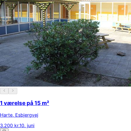
1 værelse på 15 m²
Harte
,
Esbjergvej
3.200 kr.
10. juni