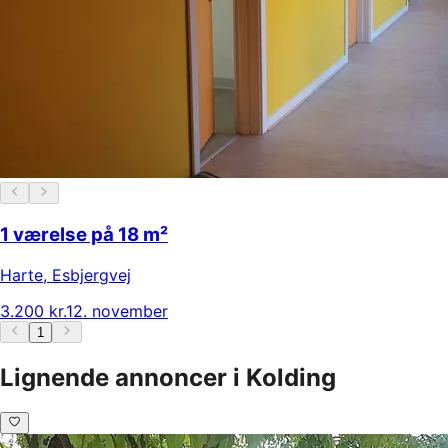
1 værelse på 18 m²
Harte
,
Esbjergvej
3.200 kr.
12. november
1
Lignende annoncer i Kolding