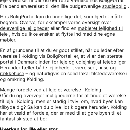
leje værelse, finder du det rette værelse hos BoligPortal:
Fra pendlerværelset til den lille budgetvenlige
studiebolig
.
Hos BoligPortal kan du finde lige det, som hjertet måtte
begære. Overvej for eksempel vores oversigt over
delevenlige lejligheder
eller find en
møbleret lejlighed til
leje
, hvis du ikke ønsker at flytte ind med dine egne
møbler.
En af grundene til at du er godt stillet, når du leder efter
værelse i Kolding via BoligPortal, er, at vi er den største
portal i Danmark inden for leje og udlejning af
lejeboliger
.
Herunder tæller både
lejligheder
,
værelser
,
huse
og
rækkehuse
– og naturligvis en solid lokal tilstedeværelse i
og omkring Kolding.
Mange fordele ved at leje et værelse i Kolding
Går du og overvejer mulighederne for at finde et værelse
til leje i Kolding, men er stadig i tvivl om, hvad byen kan
tilbyde dig? Så kan du blive lidt klogere herunder. Kolding
har et væld af fordele, der er med til at gøre byen til et
fantastisk sted at bo:
Hverken for lille eller stor