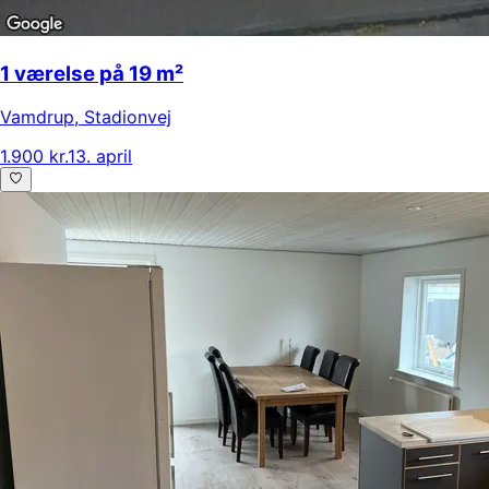
1 værelse på 19 m²
Vamdrup
,
Stadionvej
1.900 kr.
13. april