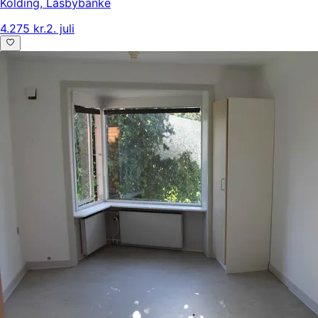
Kolding
,
Låsbybanke
4.275 kr.
2. juli