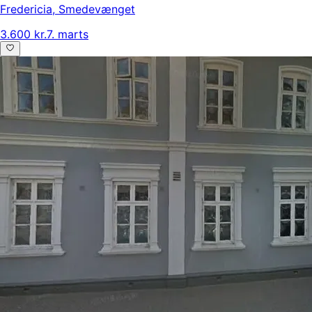
Fredericia
,
Smedevænget
3.600 kr.
7. marts