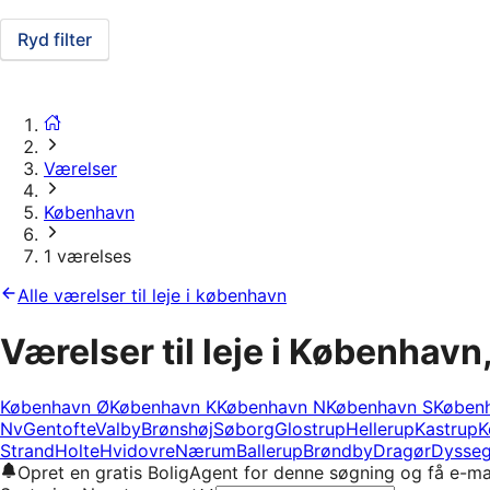
Ryd filter
Værelser
København
1 værelses
Alle værelser til leje i københavn
Værelser til leje i København
København Ø
København K
København N
København S
Køben
Nv
Gentofte
Valby
Brønshøj
Søborg
Glostrup
Hellerup
Kastrup
K
Strand
Holte
Hvidovre
Nærum
Ballerup
Brøndby
Dragør
Dysseg
Opret en gratis BoligAgent for denne søgning og få e-ma