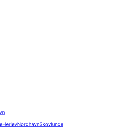
vn
e
Herlev
Nordhavn
Skovlunde