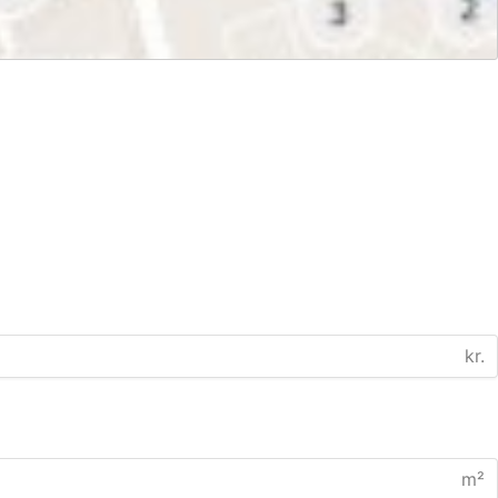
kr.
m²