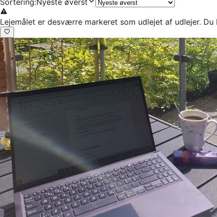
Sortering
:
Nyeste øverst
Lejemålet er desværre markeret som udlejet af udlejer. Du 