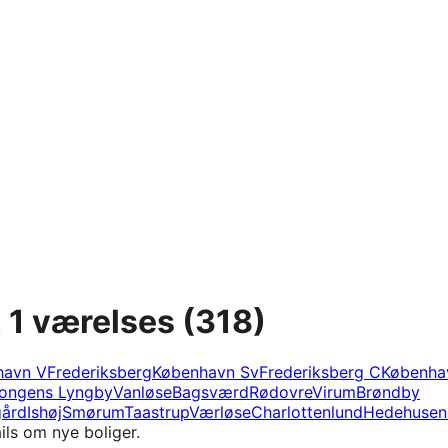
, 1 værelses
(318)
havn V
Frederiksberg
København Sv
Frederiksberg C
Københa
ongens Lyngby
Vanløse
Bagsværd
Rødovre
Virum
Brøndby
ård
Ishøj
Smørum
Taastrup
Værløse
Charlottenlund
Hedehusen
ils om nye boliger.