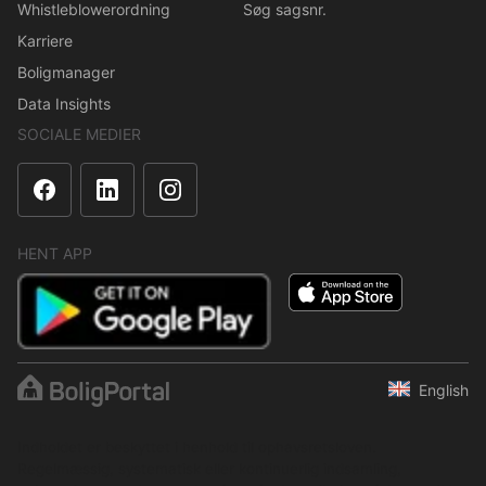
Whistleblowerordning
Søg sagsnr.
Karriere
Boligmanager
Data Insights
SOCIALE MEDIER
HENT APP
English
Indholdet er beskyttet i henhold til ophavsretsloven.
Regelmæssig, systematisk eller kontinuerlig indsamling,