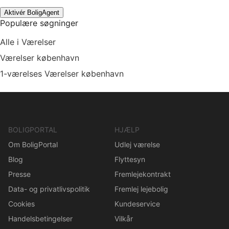
Aktivér BoligAgent
Populære søgninger
Alle i Værelser
Værelser københavn
1-værelses Værelser københavn
BOLIGPORTAL
HJÆLP
Om BoligPortal
Udlej værelse
Blog
Flyttesyn
Presse
Fremlejekontrakt
Data- og privatlivspolitik
Fremlej lejebolig
Cookies
Kundeservice
Handelsbetingelser
Vilkår