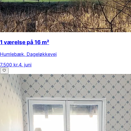
1 værelse på 16 m²
Humlebæk
,
Dageløkkevej
7.500 kr.
4. juni