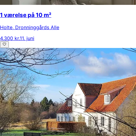
1 værelse på 10 m²
Holte
,
Dronninggårds Alle
4.300 kr.
11. juni