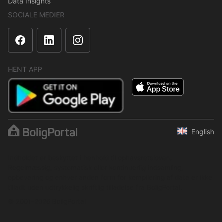
Data Insights
SOCIALE MEDIER
HENT APP
English
Indholdet er beskyttet i henhold til ophavsretsloven.
Regelmæssig, systematisk eller kontinuerlig indsamling,
opbevaring og enhver anden form for kompilering af data er ikke
tilladt uden udtrykkelig skriftlig tilladelse fra BoligPortal.
© 2001–2026 BoligPortal