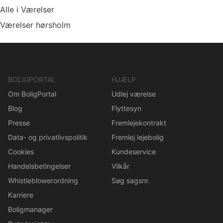
Alle i Værelser
Værelser hørsholm
BOLIGPORTAL
HJÆLP
Om BoligPortal
Udlej værelse
Blog
Flyttesyn
Presse
Fremlejekontrakt
Data- og privatlivspolitik
Fremlej lejebolig
Cookies
Kundeservice
Handelsbetingelser
Vilkår
Whistleblowerordning
Søg sagsnr.
Karriere
Boligmanager