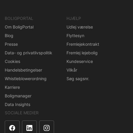
BOLIGPORTAL
HJÆLP
Om BoligPortal
Udlej værelse
Blog
Flyttesyn
Presse
Fremlejekontrakt
Data- og privatlivspolitik
Fremlej lejebolig
Cookies
Kundeservice
Handelsbetingelser
Vilkår
Whistleblowerordning
Søg sagsnr.
Karriere
Boligmanager
Data Insights
SOCIALE MEDIER