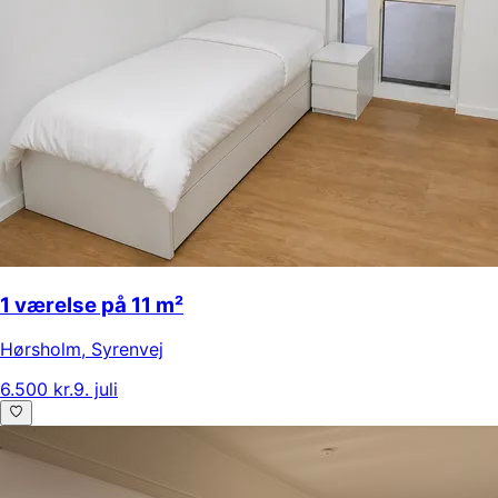
1 værelse på 11 m²
Hørsholm
,
Syrenvej
6.500 kr.
9. juli