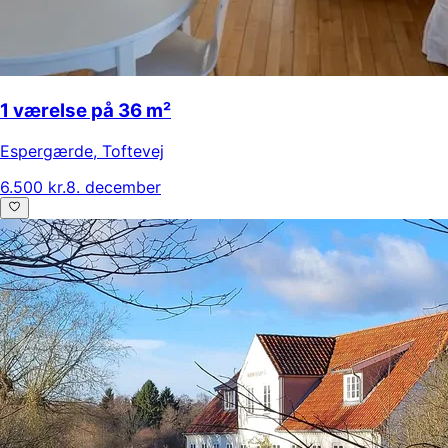
1 værelse på 36 m²
Espergærde
,
Toftevej
6.500 kr.
8. december