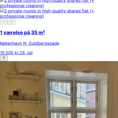
1 værelse på 35 m²
København N
,
Guldbergsgade
10.500 kr.
29. juli