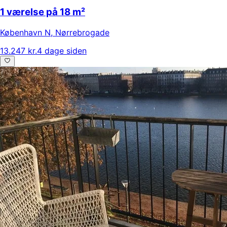
1 værelse på 18 m²
København N
,
Nørrebrogade
13.247 kr.
4 dage siden