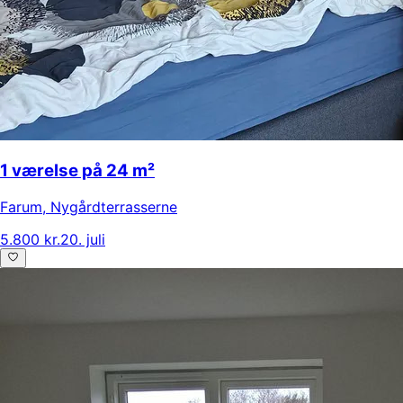
1 værelse på 24 m²
Farum
,
Nygårdterrasserne
5.800 kr.
20. juli