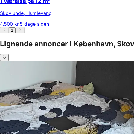
1 værelse på 12 m²
Skovlunde
,
Humlevang
4.500 kr.
5 dage siden
1
Lignende annoncer i København, Skovl