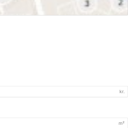
kr.
m²