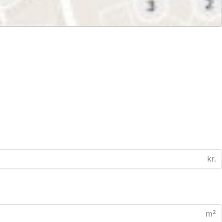
kr.
m²