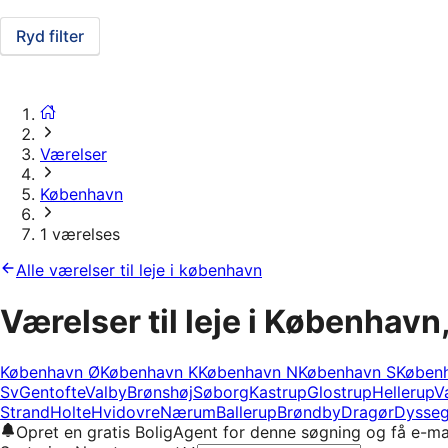
Ryd filter
Værelser
København
1 værelses
Alle værelser til leje i københavn
Værelser til leje i København
København Ø
København K
København N
København S
Køben
Sv
Gentofte
Valby
Brønshøj
Søborg
Kastrup
Glostrup
Hellerup
V
Strand
Holte
Hvidovre
Nærum
Ballerup
Brøndby
Dragør
Dysseg
Opret en gratis BoligAgent for denne søgning og få e-ma