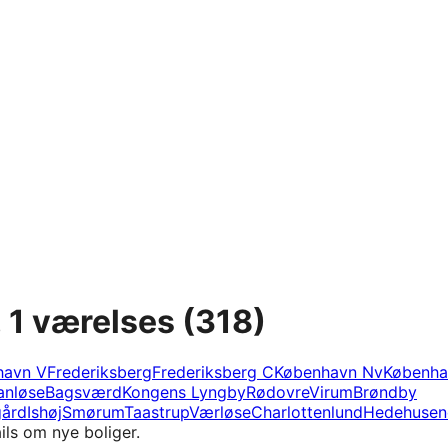
, 1 værelses
(318)
havn V
Frederiksberg
Frederiksberg C
København Nv
Københa
anløse
Bagsværd
Kongens Lyngby
Rødovre
Virum
Brøndby
ård
Ishøj
Smørum
Taastrup
Værløse
Charlottenlund
Hedehusen
ils om nye boliger.