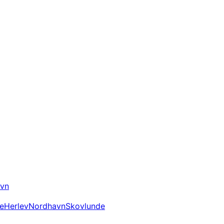
vn
e
Herlev
Nordhavn
Skovlunde