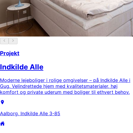
Projekt
Indkilde Alle
Moderne lejeboliger i rolige omgivelser – på Indkilde Alle i
Gug. Velindrettede hjem med kvalitetsmaterialer, høj
komfort og private uderum med boliger til ethvert behov.
Aalborg, Indkilde Alle 3-85