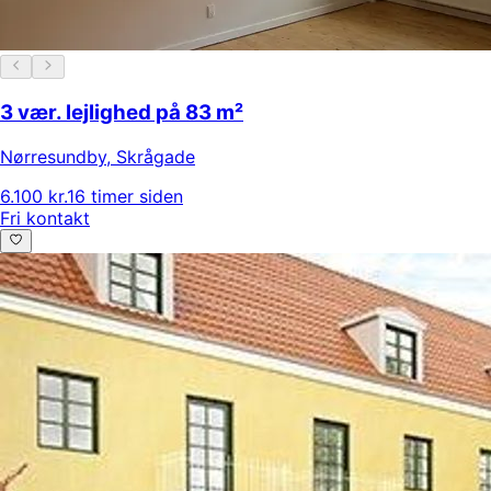
3 vær. lejlighed på 83 m²
Nørresundby
,
Skrågade
6.100 kr.
16 timer siden
Fri kontakt