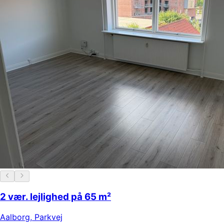
2 vær. lejlighed på 65 m²
Aalborg
,
Parkvej