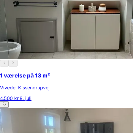
1 værelse på 13 m²
Vivede
,
Kissendrupvej
4.500 kr.
8. juli