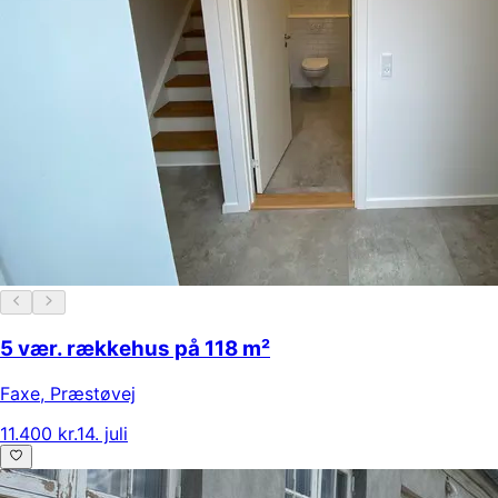
5 vær. rækkehus på 118 m²
Faxe
,
Præstøvej
11.400 kr.
14. juli