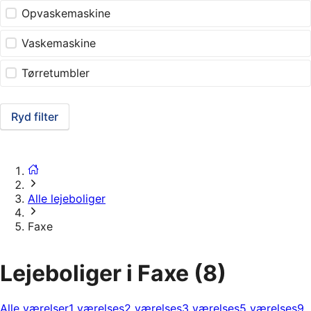
Opvaskemaskine
Vaskemaskine
Tørretumbler
Ryd filter
Alle lejeboliger
Faxe
Lejeboliger i Faxe
(8)
Alle værelser
1 værelses
2 værelses
3 værelses
5 værelses
9