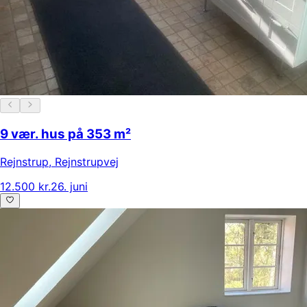
9 vær. hus på 353 m²
Rejnstrup
,
Rejnstrupvej
12.500 kr.
26. juni