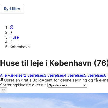
Ryd filter
Huse
København
Huse til leje i København
(76
Alle værelser
2 værelses
3 værelses
4 værelses
5 værelses
6 
Opret en gratis BoligAgent for denne søgning og få e-ma
Sortering
:
Nyeste øverst