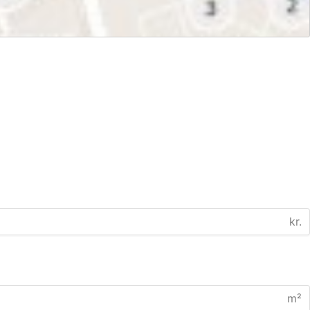
kr.
m²