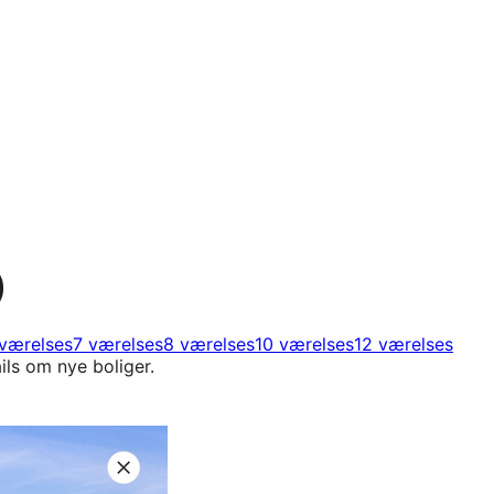
)
værelses
7 værelses
8 værelses
10 værelses
12 værelses
ils om nye boliger.