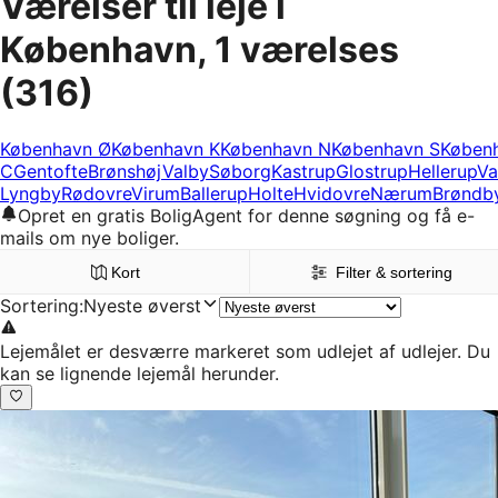
Værelser til leje i
København, 1 værelses
(316)
København Ø
København K
København N
København S
Køben
C
Gentofte
Brønshøj
Valby
Søborg
Kastrup
Glostrup
Hellerup
Va
Lyngby
Rødovre
Virum
Ballerup
Holte
Hvidovre
Nærum
Brøndb
Opret en gratis BoligAgent for denne søgning og få e-
mails om nye boliger.
Kort
Filter & sortering
Sortering
:
Nyeste øverst
Lejemålet er desværre markeret som udlejet af udlejer. Du
kan se lignende lejemål herunder.