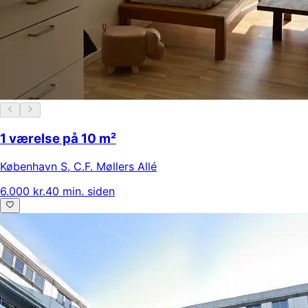
1 værelse på 10 m²
København S
,
C.F. Møllers Allé
6.000 kr.
40 min. siden