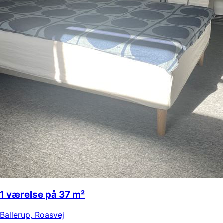
1 værelse på 37 m²
Ballerup
,
Roasvej