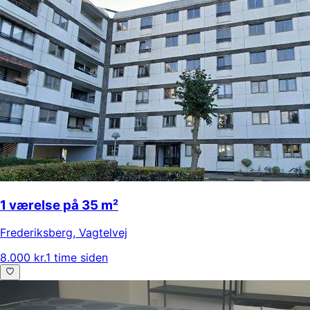
1 værelse på 35 m²
Frederiksberg
,
Vagtelvej
8.000 kr.
1 time siden