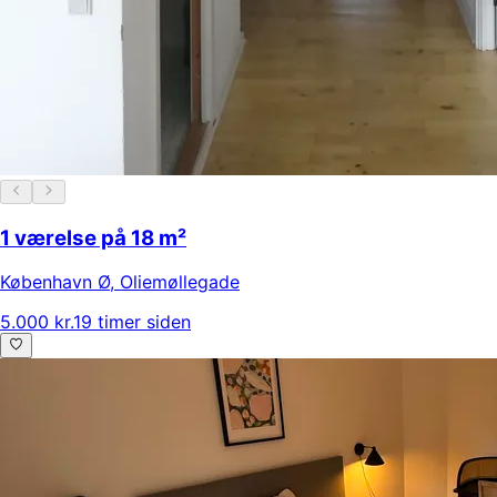
1 værelse på 18 m²
København Ø
,
Oliemøllegade
5.000 kr.
19 timer siden