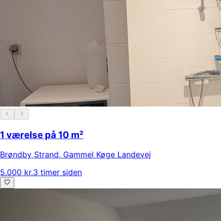
1 værelse på 10 m²
Brøndby Strand
,
Gammel Køge Landevej
5.000 kr.
3 timer siden