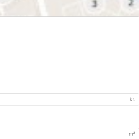
kr.
m²