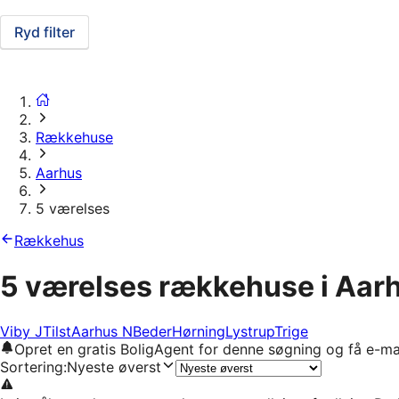
Ryd filter
Rækkehuse
Aarhus
5 værelses
Rækkehus
5 værelses rækkehuse i Aar
Viby J
Tilst
Aarhus N
Beder
Hørning
Lystrup
Trige
Opret en gratis BoligAgent for denne søgning og få e-ma
Sortering
:
Nyeste øverst