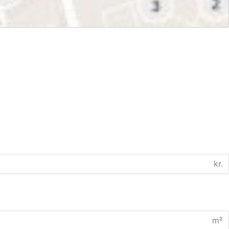
kr.
m²