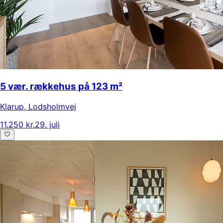
5 vær. rækkehus på 123 m²
Klarup
,
Lodsholmvej
11.250 kr.
29. juli