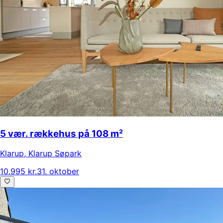
5 vær. rækkehus på 108 m²
Klarup
,
Klarup Søpark
10.995 kr.
31. oktober