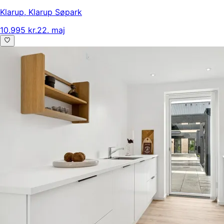
Klarup
,
Klarup Søpark
10.995 kr.
22. maj