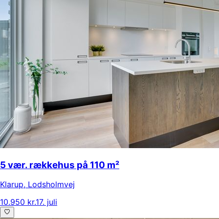
5 vær. rækkehus på 110 m²
Klarup
,
Lodsholmvej
10.950 kr.
17. juli