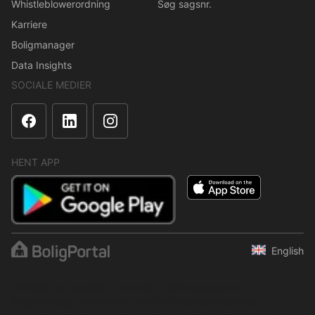
Whistleblowerordning
Søg sagsnr.
Karriere
Boligmanager
Data Insights
SOCIALE MEDIER
HENT APP
English
Indholdet er beskyttet i henhold til ophavsretsloven.
Regelmæssig, systematisk eller kontinuerlig indsamling,