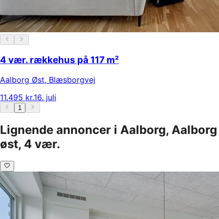
4 vær. rækkehus på 117 m²
Aalborg Øst
,
Blæsborgvej
11.495 kr.
16. juli
1
Lignende annoncer i Aalborg, Aalborg
øst, 4 vær.