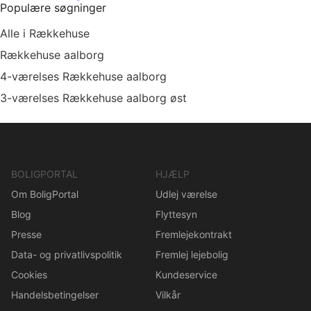
Populære søgninger
Alle i Rækkehuse
Rækkehuse aalborg
4-værelses Rækkehuse aalborg
3-værelses Rækkehuse aalborg øst
BOLIGPORTAL
HJÆLP
Om BoligPortal
Udlej værelse
Blog
Flyttesyn
Presse
Fremlejekontrakt
Data- og privatlivspolitik
Fremlej lejebolig
Cookies
Kundeservice
Handelsbetingelser
Vilkår