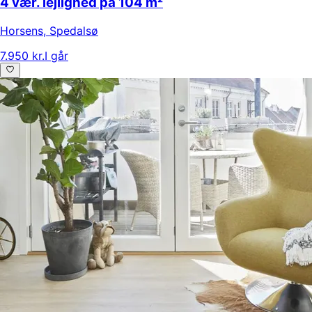
4 vær. lejlighed på 104 m²
Horsens
,
Spedalsø
7.950 kr.
I går