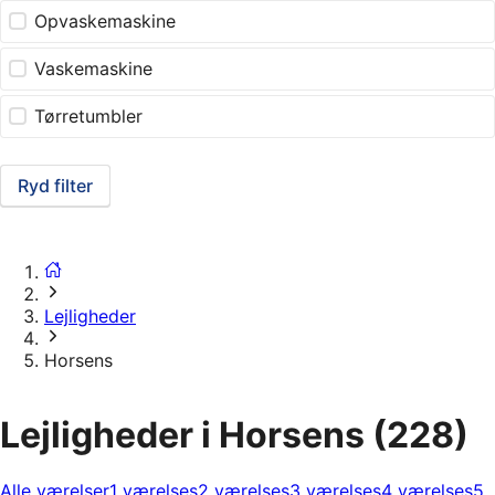
Opvaskemaskine
Vaskemaskine
Tørretumbler
Ryd filter
Lejligheder
Horsens
Lejligheder i Horsens
(228)
Alle værelser
1 værelses
2 værelses
3 værelses
4 værelses
5