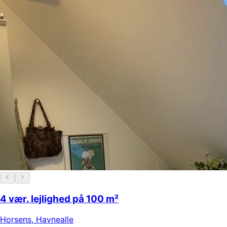
4 vær. lejlighed på 100 m²
Horsens
,
Havnealle