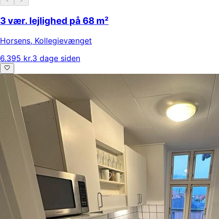
3 vær. lejlighed på 68 m²
Horsens
,
Kollegievænget
6.395 kr.
3 dage siden