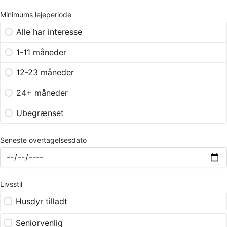
Minimums lejeperiode
Alle har interesse
1-11 måneder
12-23 måneder
24+ måneder
Ubegrænset
Seneste overtagelsesdato
Livsstil
Husdyr tilladt
Seniorvenlig