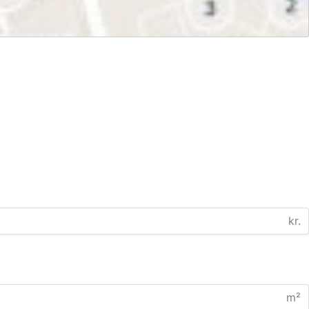
kr.
m²