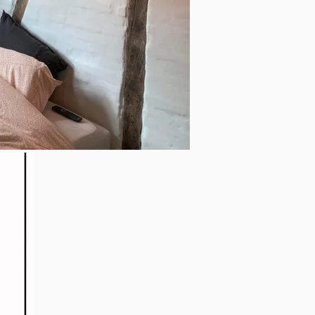
wed.

 and overlooks the courtyard. One wall contains a utility 
 a normal wall - you can easily place a bookshelf or other 
ater, heating and electricity. Internet is shared equally 
u'll pay a security deposit equivalent to two months' rent, 
th's rent, making the total move-in cost DKK 21,998.72, 
 tell me a little about yourself - who you are, what you 
ngs and chats on an ongoing basis.
