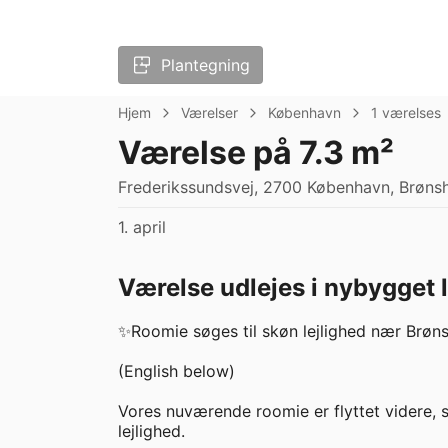
Plantegning
Hjem
Værelser
København
1 værelses
Værelse på 7.3 m²
Frederikssundsvej, 2700 København, Brønshø
1. april
Værelse udlejes i nybygget l
✨Roomie søges til skøn lejlighed nær Brønshø
(English below)

Vores nuværende roomie er flyttet videre, så
lejlighed.
