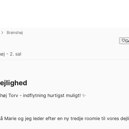
Brønshøj
G
j - 2. sal
ejlighed
j Torv - indflytning hurtigst muligt! ✨

 Marie og jeg leder efter en ny tredje roomie til vores dejli