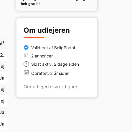
helt gratis!
 
og 
Om udlejeren
m²
Valideret af BoligPortal
2.
2 annoncer
r.

Sidst aktiv: 2 dage siden
ej
Oprettet: 3 år siden
Ja
t 
Om udlejertroværdighed
ej
ej
Ja
Ja
 