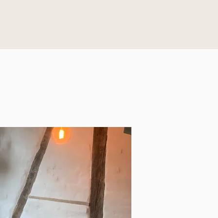
 33 years old who has lived with roommates before and 
not looking for a new best friend, but we'd love someone 
and then, and help keep the apartment clean, peaceful and 
of course, more than welcome. 🌈

, there's an elevator!) in a bright 110 m2 apartment with fou
hen/living area, a private balcony, and two bathrooms. It 
fibre internet, and a ventilation system, as well as indoor 
ded bonus, the building has an amazing 466 m2 rooftop 
 up the grill or having a cold beer during summer.

 you enjoy walks or simply want some green surroundings. 
rmarket about 100 metres away, buses 2A and 5C stop just 3
, even at night, and both the metro and S-train are only abo