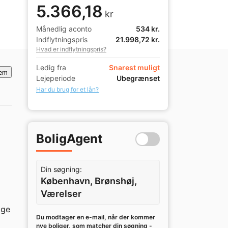
5.366,18
kr
Månedlig aconto
534 kr.
Indflytningspris
21.998,72 kr.
Hvad er indflytningspris?
Ledig fra
Snarest muligt
em
Lejeperiode
Ubegrænset
Har du brug for et lån?
BoligAgent
Din søgning:
København, Brønshøj,
Værelser
ge 
Du modtager en e-mail, når der kommer
nye boliger, som matcher din søgning -