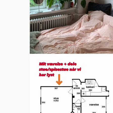
Please note: Pets are unfortunately not allo
## The room

The room is 7.3 m2, has a built-in wardrobe,
cabinet, but in practice it just functions as
furniture in front of it.

The monthly rent is DKK 5,900.18, including w
between the three of us. When moving in, yo
one month's prepaid rent, and the first mon
excluding internet.

## Interested?

Send me (Jeppe) a message on Messenger and
do, and why you think you'd be a good fit.

We'll be inviting people for in-person viewi
We look forward to hearing from you! 🥳