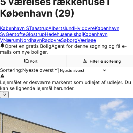
5 værelses rækkehuse i
København
(29)
København S
Taastrup
Albertslund
Hvidovre
København
Sv
Gentofte
Glostrup
Hedehusene
Ishøj
København
V
Nærum
Nordhavn
Rødovre
Søborg
Værløse
Opret en gratis BoligAgent for denne søgning og få e-
mails om nye boliger.
Kort
Filter & sortering
Sortering
:
Nyeste øverst
Lejemålet er desværre markeret som udlejet af udlejer. Du
kan se lignende lejemål herunder.