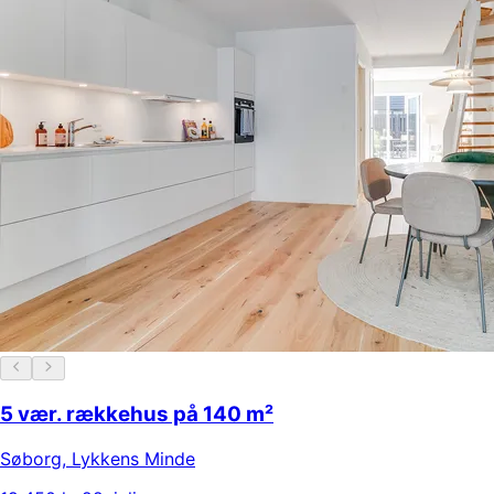
5 vær. rækkehus på 140 m²
Søborg
,
Lykkens Minde