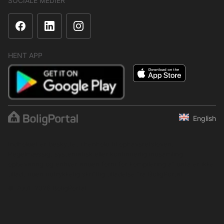
SOCIALE MEDIER
HENT APP
English
Indholdet er beskyttet i henhold til ophavsretsloven.
Regelmæssig, systematisk eller kontinuerlig indsamling,
opbevaring og enhver anden form for kompilering af data er ikke
tilladt uden udtrykkelig skriftlig tilladelse fra BoligPortal.
© 2001–2026 BoligPortal