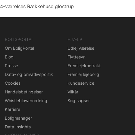
4-værelses Rækkehuse glostrup
BOLIGPORTAL
HJÆLP
Om BoligPortal
Udlej værelse
Blog
Flyttesyn
Presse
Fremlejekontrakt
Data- og privatlivspolitik
Fremlej lejebolig
Cookies
Kundeservice
Handelsbetingelser
Vilkår
Whistleblowerordning
Søg sagsnr.
Karriere
Boligmanager
Data Insights