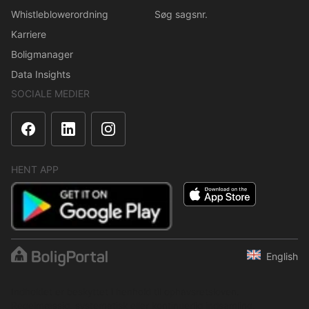
Whistleblowerordning
Søg sagsnr.
Karriere
Boligmanager
Data Insights
SOCIALE MEDIER
HENT APP
English
Indholdet er beskyttet i henhold til ophavsretsloven.
Regelmæssig, systematisk eller kontinuerlig indsamling,