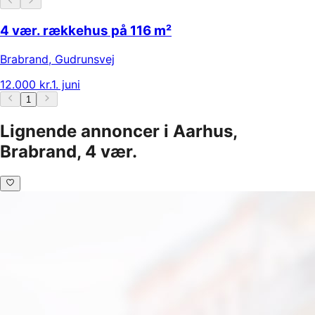
4 vær. rækkehus på 116 m²
Brabrand
,
Gudrunsvej
12.000 kr.
1. juni
1
Lignende annoncer i Aarhus,
Brabrand, 4 vær.