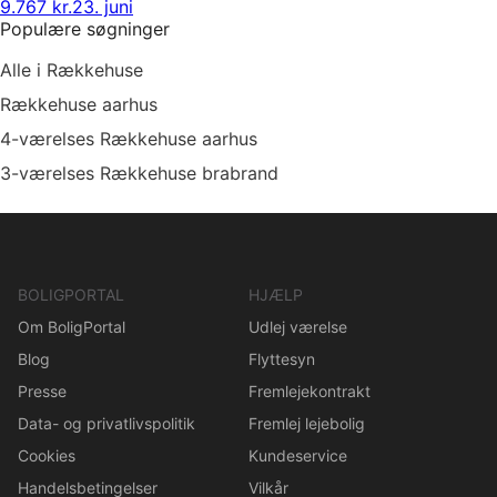
9.767 kr.
23. juni
Populære søgninger
Alle i Rækkehuse
Rækkehuse aarhus
4-værelses Rækkehuse aarhus
3-værelses Rækkehuse brabrand
BOLIGPORTAL
HJÆLP
Om BoligPortal
Udlej værelse
Blog
Flyttesyn
Presse
Fremlejekontrakt
Data- og privatlivspolitik
Fremlej lejebolig
Cookies
Kundeservice
Handelsbetingelser
Vilkår