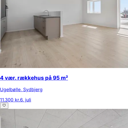
4 vær. rækkehus på 95 m²
Ugelbølle
,
Sydbjerg
11.300 kr.
6. juli