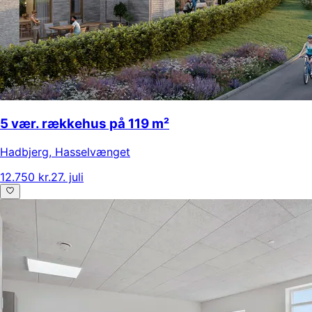
5 vær. rækkehus på 119 m²
Hadbjerg
,
Hasselvænget
12.750 kr.
27. juli