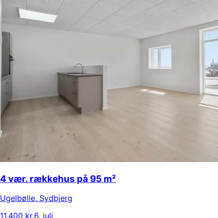
4 vær. rækkehus på 95 m²
Ugelbølle
,
Sydbjerg
11.400 kr.
6. juli