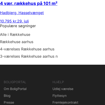
4 vær. rækkehus på 101 m²
Hadbjerg
,
Hasselvænget
10.795 kr.
29. juli
Populære søgninger
Alle i Rækkehuse
Rækkehuse aarhus
4-værelses Rækkehuse aarhus
3-værelses Rækkehuse aarhus n
BOLIGPORTAL
HJÆLP
Om BoligPortal
Udlej værelse
Blog
Flyttesyn
Presse
Fremlejekontrakt