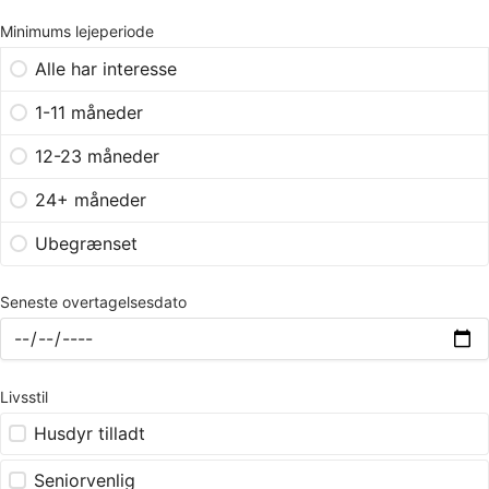
Minimums lejeperiode
Alle har interesse
1-11 måneder
12-23 måneder
24+ måneder
Ubegrænset
Seneste overtagelsesdato
Livsstil
Husdyr tilladt
Seniorvenlig