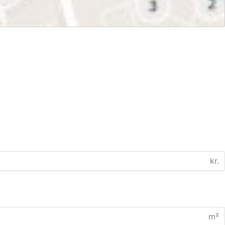
kr.
m²