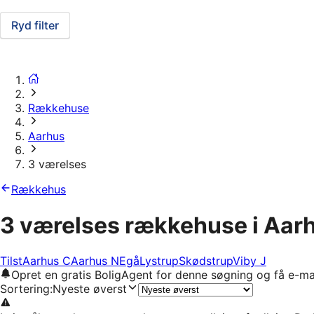
Ryd filter
Rækkehuse
Aarhus
3 værelses
Rækkehus
3 værelses rækkehuse i Aar
Tilst
Aarhus C
Aarhus N
Egå
Lystrup
Skødstrup
Viby J
Opret en gratis BoligAgent for denne søgning og få e-ma
Sortering
:
Nyeste øverst