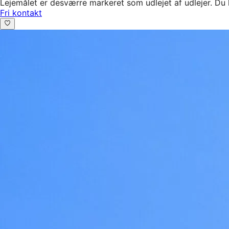
Lejemålet er desværre markeret som udlejet af udlejer. Du 
Fri kontakt